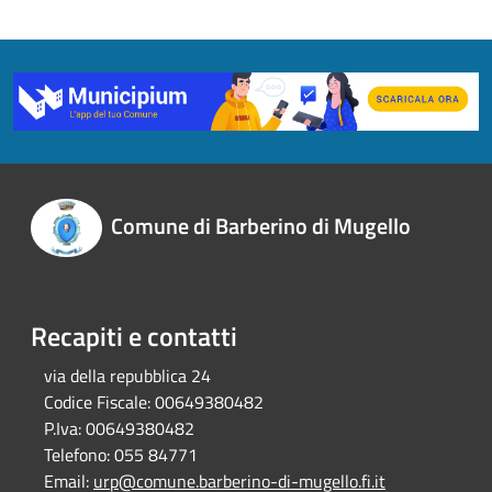
Comune di Barberino di Mugello
Recapiti e contatti
via della repubblica 24
Codice Fiscale:
00649380482
P.Iva:
00649380482
Telefono:
055 84771
Email:
urp@comune.barberino-di-mugello.fi.it