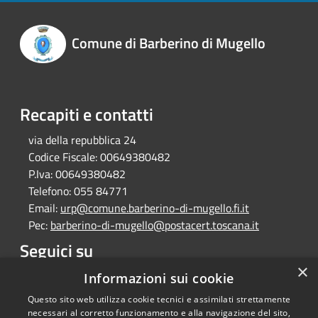
Comune di Barberino di Mugello
Recapiti e contatti
via della repubblica 24
Codice Fiscale:
00649380482
P.Iva:
00649380482
Telefono:
055 84771
Email:
urp@comune.barberino-di-mugello.fi.it
Pec:
barberino-di-mugello@postacert.toscana.it
Seguici su
×
Facebook
Instagram
Whatsapp
Informazioni sui cookie
Questo sito web utilizza cookie tecnici e assimilati strettamente
necessari al corretto funzionamento e alla navigazione del sito,