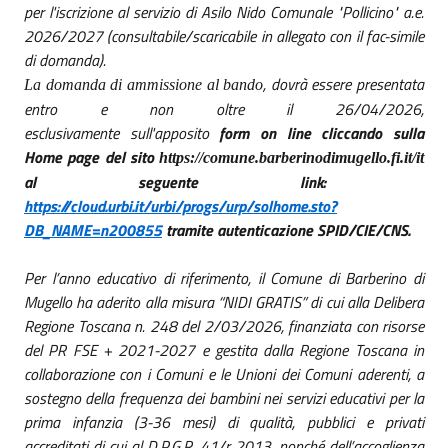
per l'iscrizione al servizio di Asilo Nido Comunale "Pollicino" a.e.
2026/2027 (consultabile/scaricabile in allegato con il fac-simile
di domanda).
, dovrà essere presentata
La domanda di ammissione al bando
entro e non oltre il
26/04/2026
,
esclusivamente sull'apposito
form on line cliccando sulla
Home page del sito
https://comune.barberinodimugello.fi.it/it
al seguente link:
https://cloud.urbi.it/urbi/progs/urp/solhome.sto?
DB_NAME=n200855
tramite autenticazione SPID/CIE/CNS.
Per l’anno educativo di riferimento, il Comune di Barberino di
Mugello ha aderito alla misura “NIDI GRATIS” di cui alla
Delibera
Regione Toscana n. 248 del 2
/03/2026
,
finanziata con risorse
del PR FSE + 2021-2027 e gestita dalla Regione Toscana in
collaborazione con i Comuni e le Unioni dei Comuni aderenti, a
sostegno della frequenza dei bambini nei servizi educativi per la
prima infanzia (3-36 mesi) di qualità, pubblici e privati
accreditati di cui al D.P.G.R. 41/r 2013, nonché dell’accoglienza