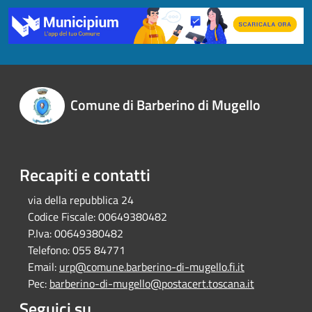
Comune di Barberino di Mugello
Recapiti e contatti
via della repubblica 24
Codice Fiscale:
00649380482
P.Iva:
00649380482
Telefono:
055 84771
Email:
urp@comune.barberino-di-mugello.fi.it
Pec:
barberino-di-mugello@postacert.toscana.it
Seguici su