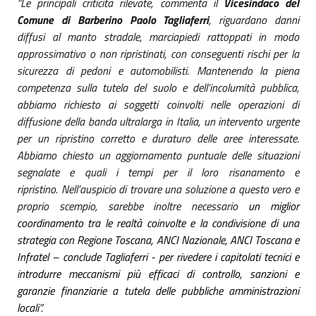
“Le principali criticità rilevate, commenta il
Vicesindaco del
Comune di Barberino Paolo Tagliaferri
, riguardano danni
diffusi al manto stradale, marciapiedi rattoppati in modo
approssimativo o non ripristinati, con conseguenti rischi per la
sicurezza di pedoni e automobilisti. Mantenendo la piena
competenza sulla tutela del suolo e dell’incolumità pubblica,
abbiamo richiesto ai soggetti coinvolti nelle operazioni di
diffusione della banda ultralarga in Italia, un intervento urgente
per un ripristino corretto e duraturo delle aree interessate.
Abbiamo chiesto un aggiornamento puntuale delle situazioni
segnalate e quali i tempi per il loro risanamento e
ripristino.
Nell’auspicio di trovare una soluzione a questo vero e
proprio scempio, sarebbe inoltre necessario
un miglior
coordinamento tra le realtà coinvolte e la condivisione di una
strategia con Regione Toscana, ANCI Nazionale, ANCI Toscana e
Infratel – conclude Tagliaferri - per rivedere i capitolati tecnici e
introdurre meccanismi più efficaci di controllo, sanzioni e
garanzie finanziarie a tutela delle pubbliche amministrazioni
locali”.