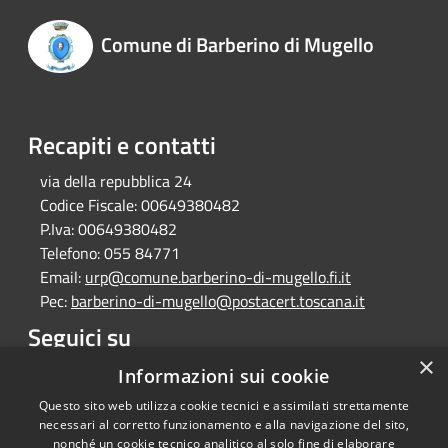
Comune di Barberino di Mugello
Recapiti e contatti
via della repubblica 24
Codice Fiscale:
00649380482
P.Iva:
00649380482
Telefono:
055 84771
Email:
urp@comune.barberino-di-mugello.fi.it
Pec:
barberino-di-mugello@postacert.toscana.it
Seguici su
×
Facebook
Instagram
Whatsapp
Informazioni sui cookie
Questo sito web utilizza cookie tecnici e assimilati strettamente
necessari al corretto funzionamento e alla navigazione del sito,
nonché un cookie tecnico analitico al solo fine di elaborare