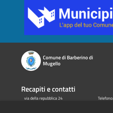
Comune di Barberino di
Mugello
Recapiti e contatti
via della repubblica 24
Telefono:
Codice Fiscale:
00649380482
Email:
u
P.Iva:
00649380482
mugello.f