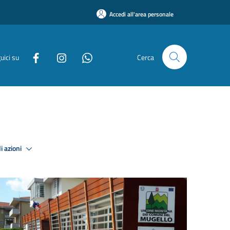
Accedi all'area personale
uici su
Cerca
i azioni