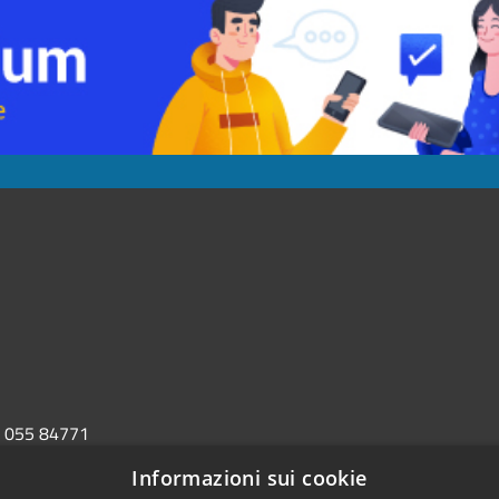
055 84771
rp@comune.barberino-di-
Informazioni sui cookie
i.it