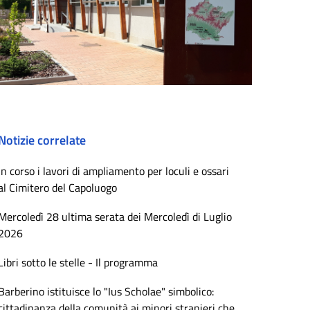
Notizie correlate
In corso i lavori di ampliamento per loculi e ossari
al Cimitero del Capoluogo
Mercoledì 28 ultima serata dei Mercoledì di Luglio
2026
Libri sotto le stelle - Il programma
Barberino istituisce lo "Ius Scholae" simbolico:
cittadinanza della comunità ai minori stranieri che