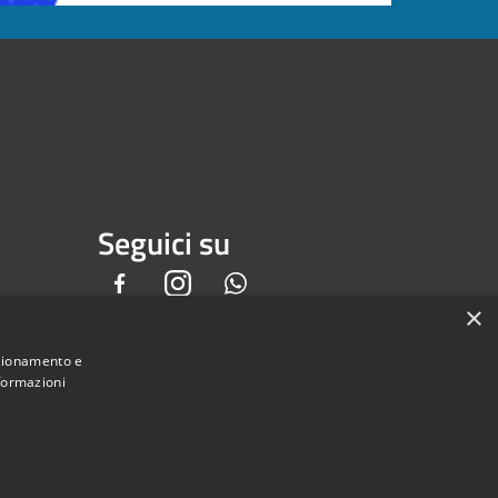
Seguici su
Facebook
Instagram
Whatsapp
×
nzionamento e
nformazioni
Municipium
Accesso
Barberino di Mugello • Powered by
•