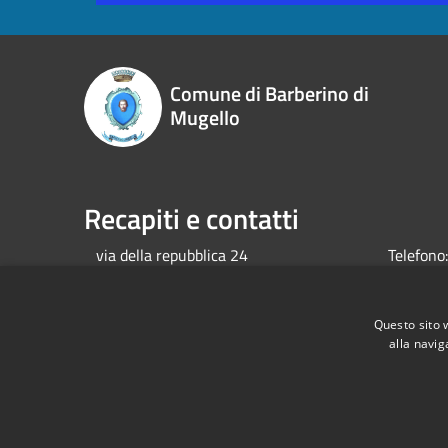
Comune di Barberino di
Mugello
Recapiti e contatti
via della repubblica 24
Telefono:
Codice Fiscale:
00649380482
Email:
u
P.Iva:
00649380482
mugello.f
Pec:
barb
Questo sito 
alla navig
mugello@
RSS
Accessibilità
Privacy
Cookie
Mappa de