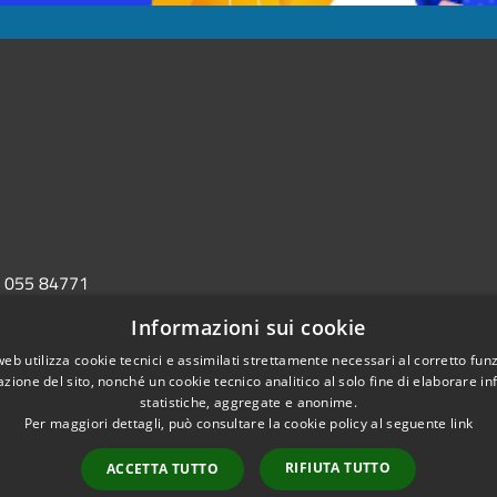
055 84771
rp@comune.barberino-di-
Informazioni sui cookie
i.it
erino-di-
web utilizza cookie tecnici e assimilati strettamente necessari al corretto fu
azione del sito, nonché un cookie tecnico analitico al solo fine di elaborare i
postacert.toscana.it
statistiche, aggregate e anonime.
Per maggiori dettagli, può consultare la cookie policy al seguente
link
RIFIUTA TUTTO
ACCETTA TUTTO
l sito
Copyright © 2026 • Comune di 