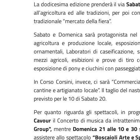
La dodicesima edizione prenderà il via
Sabat
all’agricoltura ed alle tradizioni, per poi co
tradizionale “mercato della fiera”.
Sabato e Domenica sarà protagonista nel c
agricoltura e produzione locale, esposizio
ornamentali, Laboratori di caseificazione, 
mezzi agricoli, esibizioni e prove di tiro c
esposizione di pony e ciuchini con passeggi
In Corso Corsini, invece, ci sarà “Commerci
cantine e artigianato locale”. Il taglio del na
previsto per le 10 di Sabato 20.
Per quanto riguarda gli spettacoli, in pr
Cavour
il Concerto di musica da intrattenim
Group",
mentre
Domenica 21 alle 10 e 30
s
assistere allo spettacolo
“Boscaioli Arte e S