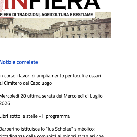
Notizie correlate
In corso i lavori di ampliamento per loculi e ossari
al Cimitero del Capoluogo
Mercoledì 28 ultima serata dei Mercoledì di Luglio
2026
Libri sotto le stelle - Il programma
Barberino istituisce lo "Ius Scholae" simbolico:
cittadinanza della comunità ai minori stranieri che