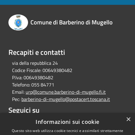
Comune di Barberino di Mugello
Recapiti e contatti
via della repubblica 24
Codice Fiscale:
00649380482
P.Iva:
00649380482
Telefono:
055 84771
Email:
urp@comune.barberino-di-mugello.fi.it
Pec:
barberino-di-mugello@postacert.toscana.it
Seguici su
×
Facebook
Instagram
Whatsapp
Informazioni sui cookie
Questo sito web utilizza cookie tecnici e assimilati strettamente