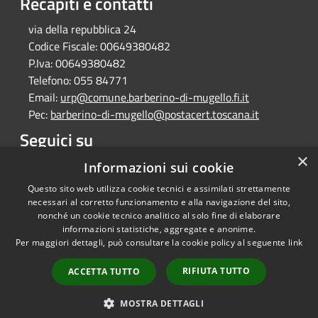
Recapiti e contatti
via della repubblica 24
Codice Fiscale:
00649380482
P.Iva:
00649380482
Telefono:
055 84771
Email:
urp@comune.barberino-di-mugello.fi.it
Pec:
barberino-di-mugello@postacert.toscana.it
Seguici su
×
Facebook
Instagram
Whatsapp
Informazioni sui cookie
Questo sito web utilizza cookie tecnici e assimilati strettamente
necessari al corretto funzionamento e alla navigazione del sito,
nonché un cookie tecnico analitico al solo fine di elaborare
informazioni statistiche, aggregate e anonime.
RSS
Copyright © 2026 • Comune di
Per maggiori dettagli, può consultare la cookie policy al seguente
link
Accessibilità
Barberino di Mugello •
Privacy
Municipium
Powered by
•
RIFIUTA TUTTO
ACCETTA TUTTO
Cookie
Accesso redazione
Mappa del sito
MOSTRA DETTAGLI